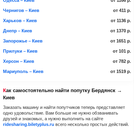
Одесса – Киев
от
1166
р.
Чернигов – Киев
от
411
р.
Харьков – Киев
от
1136
р.
Днепр – Киев
от
1370
р.
Запорожье – Киев
от
1651
р.
Прилуки – Киев
от
101
р.
Херсон – Киев
от
782
р.
Мариуполь – Киев
от
1519
р.
Как самостоятельно найти попутку Бердянск →
Киев
Заказать машину и найти попутчиков теперь представляет
одно удовольствие. Вам больше не нужно обзванивать
друзей и знакомых, а нужно выполнить на сайте
ridesharing.biletyplus.ru
всего несколько простых действий.