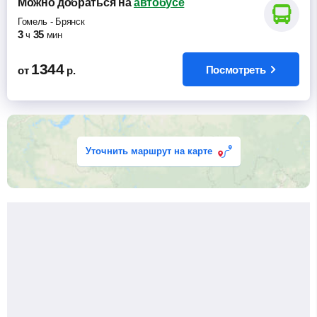
Можно добраться
на
автобусе
Гомель
-
Брянск
3
35
ч
мин
1344
Посмотреть
от
р.
Уточнить маршрут на карте