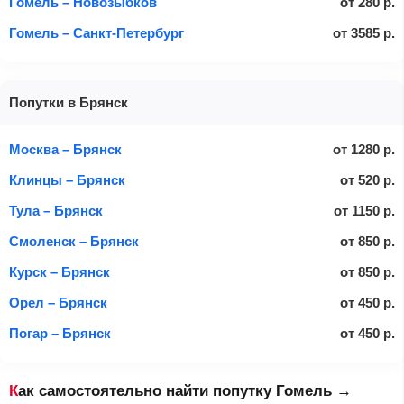
Гомель – Новозыбков
от
280
р.
Гомель – Санкт-Петербург
от
3585
р.
Попутки в Брянск
Москва – Брянск
от
1280
р.
Клинцы – Брянск
от
520
р.
Тула – Брянск
от
1150
р.
Смоленск – Брянск
от
850
р.
Курск – Брянск
от
850
р.
Орел – Брянск
от
450
р.
Погар – Брянск
от
450
р.
Как самостоятельно найти попутку Гомель →