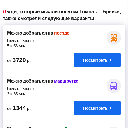
Люди, которые искали попутки Гомель – Брянск,
также смотрели следующие варианты:
Можно добраться
на
поезде
Гомель
-
Брянск
5
53
ч
мин
3720
Посмотреть
от
р.
Можно добраться
на
маршрутке
Гомель
-
Брянск
3
35
ч
мин
1344
Посмотреть
от
р.