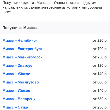
Попутчики ездят из Миасса в Учалы также и по другим
направлениям, самые интересные из которых мы собрали
ниже.
Попутки из Миасса
Миасс – Челябинск
от
230
р.
Миасс – Екатеринбург
от
700
р.
Миасс – Магнитогорск
от
750
р.
Миасс – Златоуст
от
130
р.
Миасс – Уйское
от
140
р.
Миасс – Месягутово
от
600
р.
Миасс – Уйское
от
140
р.
Миасс – Белорецк
от
650
р.
Миасс – Сатка
от
250
р.