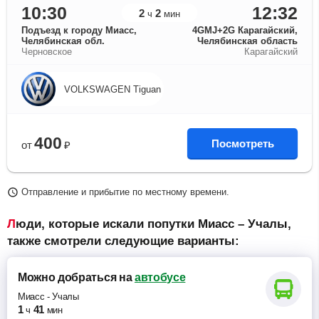
10:30
12:32
2
2
ч
мин
Подъезд к городу Миасс,
4GMJ+2G Карагайский,
Челябинская обл.
Челябинская область
Черновское
Карагайский
VOLKSWAGEN Tiguan
400
Посмотреть
от
₽
Отправление и прибытие по местному времени.
Люди, которые искали попутки Миасс – Учалы,
также смотрели следующие варианты:
Можно добраться
на
автобусе
Миасс
-
Учалы
1
41
ч
мин