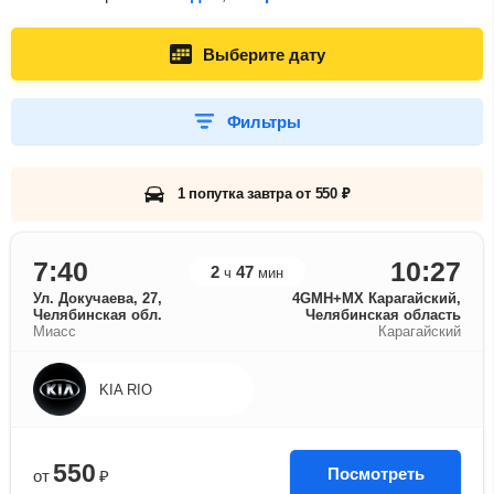
Выберите дату
Фильтры
1 попутка завтра от 550 ₽
7:40
10:27
2
47
ч
мин
Ул. Докучаева, 27,
4GMH+MX Карагайский,
Челябинская обл.
Челябинская область
Миасс
Карагайский
KIA RIO
550
Посмотреть
от
₽