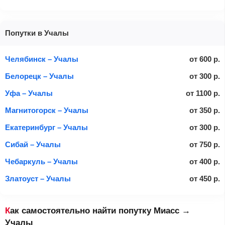
Попутки в Учалы
Челябинск – Учалы
от
600
р.
Белорецк – Учалы
от
300
р.
Уфа – Учалы
от
1100
р.
Магнитогорск – Учалы
от
350
р.
Екатеринбург – Учалы
от
300
р.
Сибай – Учалы
от
750
р.
Чебаркуль – Учалы
от
400
р.
Златоуст – Учалы
от
450
р.
Как самостоятельно найти попутку Миасс →
Учалы