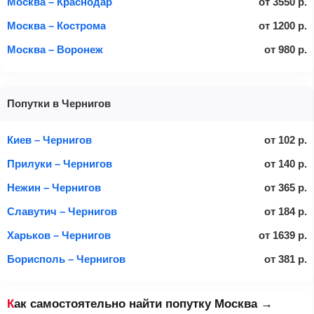
Москва – Краснодар
от
3550
р.
Москва – Кострома
от
1200
р.
Москва – Воронеж
от
980
р.
Попутки в Чернигов
Киев – Чернигов
от
102
р.
Прилуки – Чернигов
от
140
р.
Нежин – Чернигов
от
365
р.
Славутич – Чернигов
от
184
р.
Харьков – Чернигов
от
1639
р.
Борисполь – Чернигов
от
381
р.
Как самостоятельно найти попутку Москва →