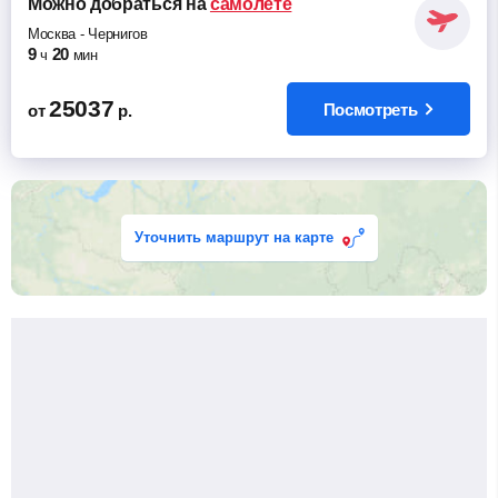
Можно добраться
на
самолете
Москва
-
Чернигов
9
20
ч
мин
25037
Посмотреть
от
р.
Уточнить маршрут на карте