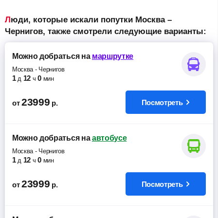
Люди, которые искали попутки Москва –
Чернигов, также смотрели следующие варианты:
Можно добраться
на
маршрутке
Москва
-
Чернигов
1
12
0
д
ч
мин
23999
Посмотреть
от
р.
Можно добраться
на
автобусе
Москва
-
Чернигов
1
12
0
д
ч
мин
23999
Посмотреть
от
р.