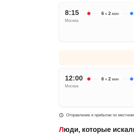
8:15
6
2
ч
мин
Москва
12:00
6
2
ч
мин
Москва
Отправление и прибытие по местном
Люди, которые искали попутки Москва – Нижний Новгород, также смотрели