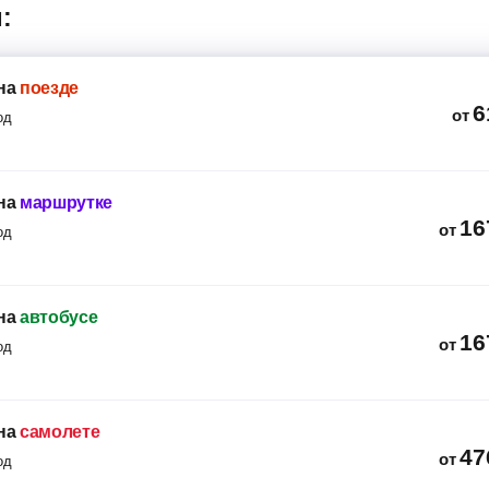
:
на
поезде
6
от
од
на
маршрутке
16
от
од
на
автобусе
16
от
од
на
самолете
47
от
од