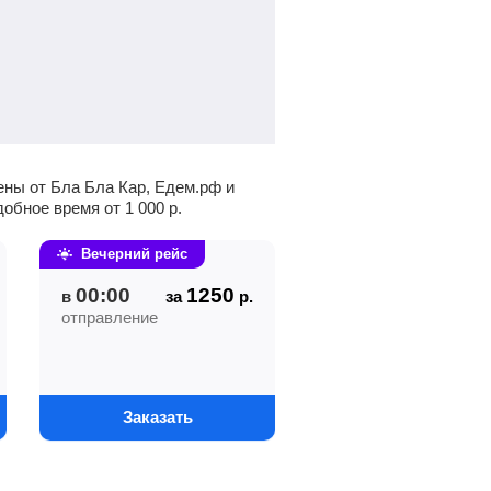
ены от Бла Бла Кар, Едем.рф и
удобное время от
1 000
р.
Вечерний рейс
00:00
1250
в
за
р.
отправление
Заказать