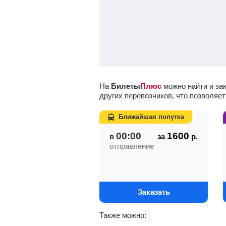
На
Билеты
Плюс
можно найти и за
других перевозчиков, что позволяе
Ближайшая попутка
00:00
1600
в
за
р.
отправление
Заказать
Также можно: