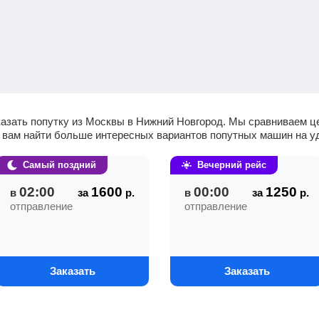
казать попутку из Москвы в Нижний Новгород. Мы сравниваем ц
т вам найти больше интересных вариантов попутных машин на 
Самый поздний
Вечерний рейс
02:00
1600
00:00
1250
в
за
р.
в
за
р.
отправление
отправление
Заказать
Заказать