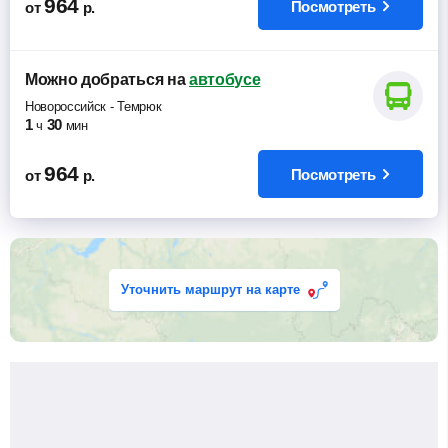
964
Посмотреть
от
р.
Можно добраться
на
автобусе
Новороссийск
-
Темрюк
1
30
ч
мин
964
Посмотреть
от
р.
Уточнить маршрут на карте