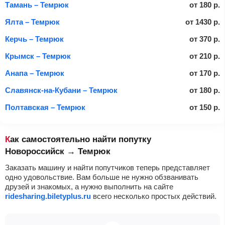
Тамань – Темрюк
от
180
р.
Ялта – Темрюк
от
1430
р.
Керчь – Темрюк
от
370
р.
Крымск – Темрюк
от
210
р.
Анапа – Темрюк
от
170
р.
Славянск-на-Кубани – Темрюк
от
180
р.
Полтавская – Темрюк
от
150
р.
Как самостоятельно найти попутку
Новороссийск → Темрюк
Заказать машину и найти попутчиков теперь представляет
одно удовольствие. Вам больше не нужно обзванивать
друзей и знакомых, а нужно выполнить на сайте
ridesharing.biletyplus.ru
всего несколько простых действий.