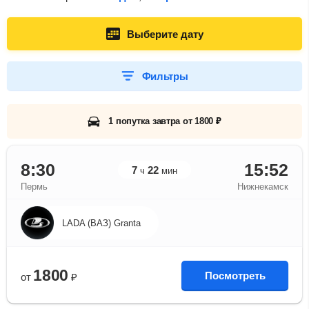
Выберите дату
Фильтры
1 попутка завтра от 1800 ₽
8:30
15:52
7
22
ч
мин
Пермь
Нижнекамск
LADA (ВАЗ) Granta
1800
Посмотреть
от
₽