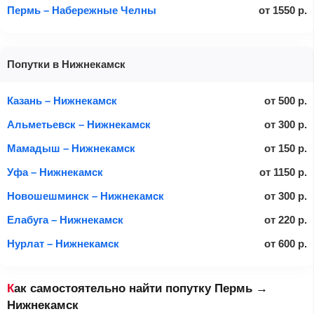
Пермь – Набережные Челны
от
1550
р.
Попутки в Нижнекамск
Казань – Нижнекамск
от
500
р.
Альметьевск – Нижнекамск
от
300
р.
Мамадыш – Нижнекамск
от
150
р.
Уфа – Нижнекамск
от
1150
р.
Новошешминск – Нижнекамск
от
300
р.
Елабуга – Нижнекамск
от
220
р.
Нурлат – Нижнекамск
от
600
р.
Как самостоятельно найти попутку Пермь →
Нижнекамск