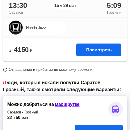
13:30
5:09
15
39
ч
мин
Саратов
Грозный
Honda Jazz
4150
Посмотреть
от
₽
Отправление и прибытие по местному времени.
Люди, которые искали попутки Саратов –
Грозный, также смотрели следующие варианты:
Можно добраться
на
маршрутке
Саратов
-
Грозный
22
50
ч
мин