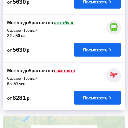
5630
Посмотреть
от
р.
Можно добраться
на
автобусе
Саратов
-
Грозный
22
50
ч
мин
5630
Посмотреть
от
р.
Можно добраться
на
самолете
Саратов
-
Грозный
6
50
ч
мин
8281
Посмотреть
от
р.