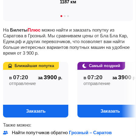
1187 км
На
Билеты
Плюс
можно найти и заказать попутку из
Саратова в Грозный. Мы сравниваем цены от Бла Бла Кар,
Едем.рф и других перевозчиков, что позволяет вам найти
больше интересных вариантов попутных машин на удобное
время от
3 900
р.
Ближайшая попутка
Самый поздний
07:20
3900
07:20
3900
в
за
р.
в
за
р
отправление
отправление
Заказать
Заказать
Также можно:
Найти попутчиков обратно
Грозный – Саратов