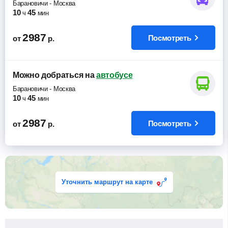
Барановичи
-
Москва
10
45
ч
мин
2987
Посмотреть
от
р.
Можно добраться
на
автобусе
Барановичи
-
Москва
10
45
ч
мин
2987
Посмотреть
от
р.
Уточнить маршрут на карте