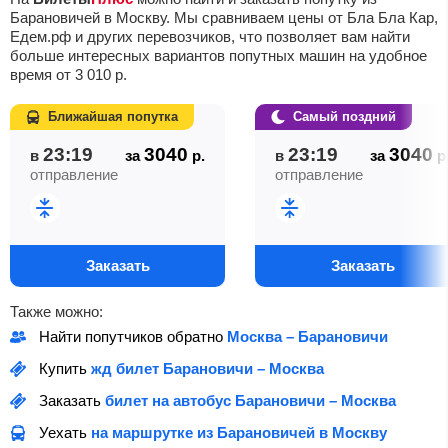
Барановичей в Москву. Мы сравниваем цены от Бла Бла Кар,
Едем.рф и других перевозчиков, что позволяет вам найти
больше интересных вариантов попутных машин на удобное
время от
3 010
р.
Ближайшая попутка
Самый поздний
23:19
3040
23:19
3040
в
за
р.
в
за
р
отправление
отправление
Заказать
Заказать
Также можно:
Найти попутчиков обратно
Москва – Барановичи
Купить
жд билет Барановичи – Москва
Заказать
билет на автобус Барановичи – Москва
Уехать
на маршрутке из Барановичей в Москву