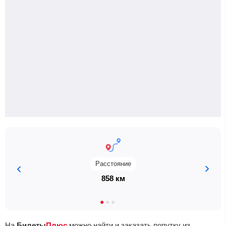
Расстояние
858 км
На
Билеты
Плюс
можно найти и заказать попутку из