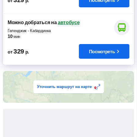
Посмотреть
от
р.
Можно добраться
на
автобусе
Геленджик
-
Кабардинка
10
мин
329
Посмотреть
от
р.
Уточнить маршрут на карте