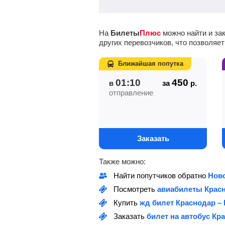
На
Билеты
Плюс
можно найти и за
других перевозчиков, что позволяе
Ближайшая попутка
01:10
450
в
за
р.
отправление
Заказать
Также можно:
Найти попутчиков обратно
Ново
Посмотреть
авиабилеты Красн
Купить
жд билет Краснодар –
Заказать
билет на автобус Кр