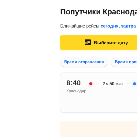
Попутчики Краснода
Ближайшие рейсы
сегодня
,
завтра
Выберите дату
Время отправления
Время при
8:40
2
50
ч
мин
Краснодар