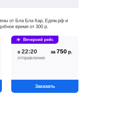
ены от Бла Бла Кар, Едем.рф и
удобное время от
300
р.
Вечерний рейс
22:20
750
в
за
р.
отправление
Заказать