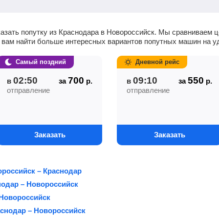
казать попутку из Краснодара в Новороссийск. Мы сравниваем ц
т вам найти больше интересных вариантов попутных машин на 
Самый поздний
Дневной рейс
02:50
700
09:10
550
в
за
р.
в
за
р.
отправление
отправление
Заказать
Заказать
российск – Краснодар
одар – Новороссийск
 Новороссийск
аснодар – Новороссийск