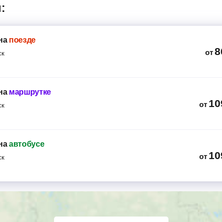
:
на
поезде
8
от
ск
на
маршрутке
10
от
ск
на
автобусе
10
от
ск