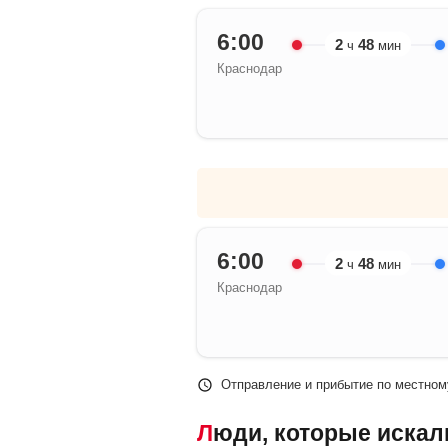
6:00
2
48
ч
мин
Краснодар
6:00
2
48
ч
мин
Краснодар
Отправление и прибытие по местном
Люди, которые искали попутки Краснодар – Новороссийск, также смотрели