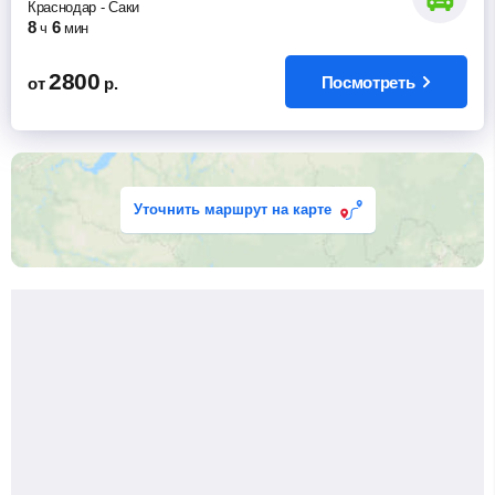
Краснодар
-
Саки
8
6
ч
мин
2800
Посмотреть
от
р.
Уточнить маршрут на карте