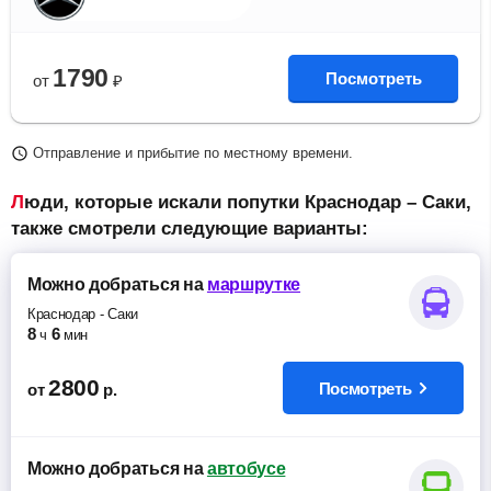
1790
Посмотреть
от
₽
Отправление и прибытие по местному времени.
Люди, которые искали попутки Краснодар – Саки,
также смотрели следующие варианты:
Можно добраться
на
маршрутке
Краснодар
-
Саки
8
6
ч
мин
2800
Посмотреть
от
р.
Можно добраться
на
автобусе