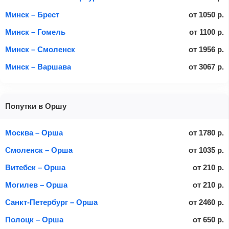
Минск – Брест
от
1050
р.
Минск – Гомель
от
1100
р.
Минск – Смоленск
от
1956
р.
Минск – Варшава
от
3067
р.
Попутки в Оршу
Москва – Орша
от
1780
р.
Смоленск – Орша
от
1035
р.
Витебск – Орша
от
210
р.
Могилев – Орша
от
210
р.
Санкт-Петербург – Орша
от
2460
р.
Полоцк – Орша
от
650
р.