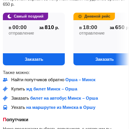
650
р.
Самый поздний
Дневной рейс
00:00
810
18:00
650
в
за
р.
в
за
р
отправление
отправление
Заказать
Заказать
Также можно:
Найти попутчиков обратно
Орша – Минск
Купить
жд билет Минск – Орша
Заказать
билет на автобус Минск – Орша
Уехать
на маршрутке из Минска в Оршу
Попутчики
Ниже предлагаем выбрать попутчиков, с которыми вы