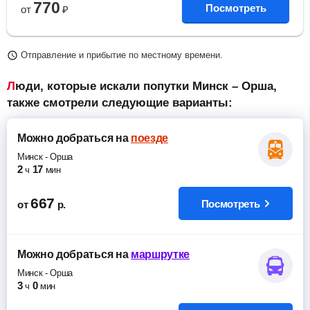
770
Посмотреть
от
₽
Отправление и прибытие по местному времени.
Люди, которые искали попутки Минск – Орша,
также смотрели следующие варианты:
Можно добраться
на
поезде
Минск
-
Орша
2
17
ч
мин
667
Посмотреть
от
р.
Можно добраться
на
маршрутке
Минск
-
Орша
3
0
ч
мин