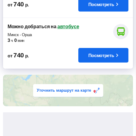
740
Посмотреть
от
р.
Можно добраться
на
автобусе
Минск
-
Орша
3
0
ч
мин
740
Посмотреть
от
р.
Уточнить маршрут на карте