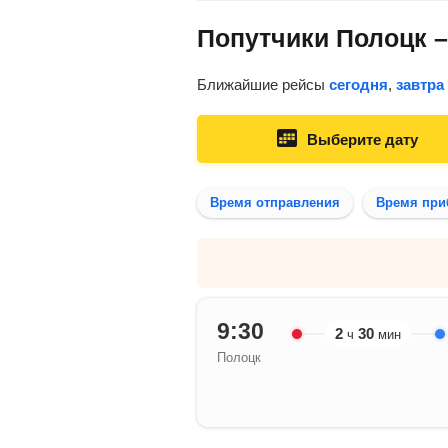
Попутчики Полоцк –
Ближайшие рейсы
сегодня
,
завтра
Выберите дату
Время отправления
Время при
9:30
2
30
ч
мин
Полоцк