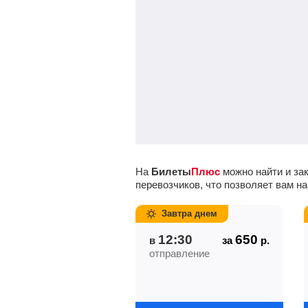
На
Билеты
Плюс
можно найти и за
перевозчиков, что позволяет вам 
Завтра днем
12:30
650
в
за
р.
отправление