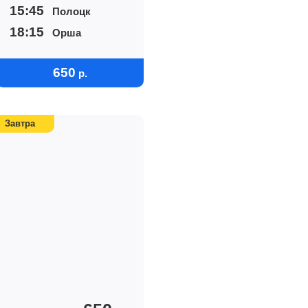
15:45
Полоцк
18:15
Орша
650
р.
Завтра