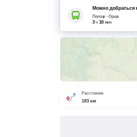
Можно добраться
Полоцк
-
Орша
3
10
ч
мин
Расстояние
183
км