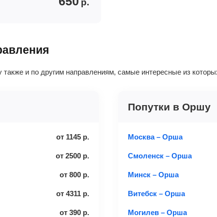
650
р.
равления
 также и по другим направлениям, самые интересные из которы
Попутки в Оршу
от
1145
р.
Москва – Орша
от
2500
р.
Смоленск – Орша
от
800
р.
Минск – Орша
от
4311
р.
Витебск – Орша
от
390
р.
Могилев – Орша