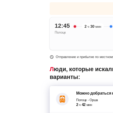
12:45
2
30
ч
мин
Полоцк
Отправление и прибытие по местном
Люди, которые искали попутки Полоцк – Орша, также смотрели следующие
варианты:
Можно добраться
Полоцк
-
Орша
2
42
ч
мин