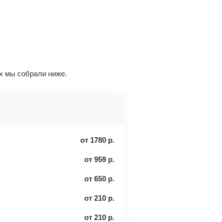
х мы собрали ниже.
от
1780
р.
от
959
р.
от
650
р.
от
210
р.
от
210
р.