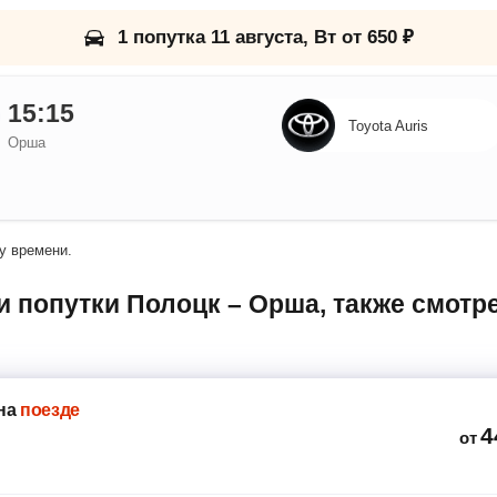
1 попутка 11 августа, Вт от 650 ₽
15:15
Toyota Auris
Орша
у времени.
на
поезде
4
от